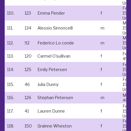
Und
Fem
110.
123
Emma Pender
f
15 &
Und
Mal
111.
134
Alessio Simoncelli
m
15 &
Und
Mal
112.
92
Federico Lo conde
m
15 &
Und
Fem
113.
120
Carmel O'sullivan
f
45-
Fem
114.
125
Emily Petersen
f
15 &
Und
Fem
115.
46
Julia Dunny
f
15 &
Und
Mal
116.
126
Stephan Petersen
m
40-
Fem
117.
41
Lauren Dunne
f
15 &
Und
Fem
118.
150
Grainne Wheston
f
15 &
Und