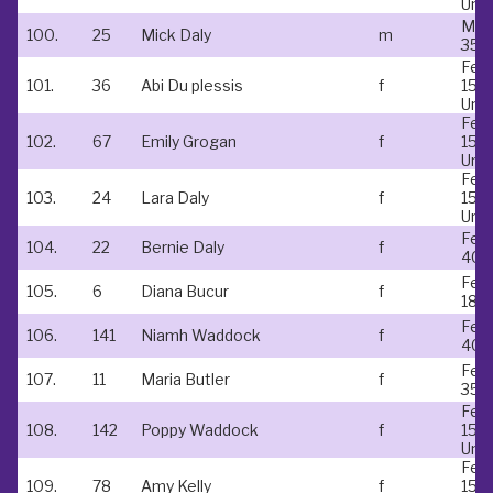
Und
Mal
100.
25
Mick Daly
m
35 -
Fem
101.
36
Abi Du plessis
f
15 &
Und
Fem
102.
67
Emily Grogan
f
15 &
Und
Fem
103.
24
Lara Daly
f
15 &
Und
Fem
104.
22
Bernie Daly
f
40-
Fem
105.
6
Diana Bucur
f
18-
Fem
106.
141
Niamh Waddock
f
40-
Fem
107.
11
Maria Butler
f
35-
Fem
108.
142
Poppy Waddock
f
15 &
Und
Fem
109.
78
Amy Kelly
f
15 &