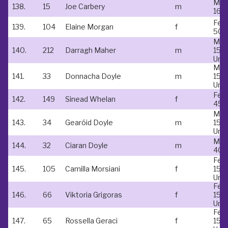
Mal
138.
15
Joe Carbery
m
16-1
Fem
139.
104
Elaine Morgan
f
50-
Mal
140.
212
Darragh Maher
m
15 &
Und
Mal
141.
33
Donnacha Doyle
m
15 &
Und
Fem
142.
149
Sinead Whelan
f
45-
Mal
143.
34
Gearóid Doyle
m
15 &
Und
Mal
144.
32
Ciaran Doyle
m
40-
Fem
145.
105
Camilla Morsiani
f
15 &
Und
Fem
146.
66
Viktoria Grigoras
f
15 &
Und
Fem
147.
65
Rossella Geraci
f
15 &