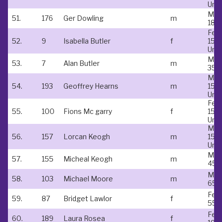
Und
Mal
51.
176
Ger Dowling
m
18-
Fem
52.
9
Isabella Butler
f
15 &
Und
Mal
53.
7
Alan Butler
m
35 -
Mal
54.
193
Geoffrey Hearns
m
15 &
Und
Fem
55.
100
Fions Mc garry
f
15 &
Und
Mal
56.
157
Lorcan Keogh
m
15 &
Und
Mal
57.
155
Micheal Keogh
m
45-
Mal
58.
103
Michael Moore
m
65-
Fem
59.
87
Bridget Lawlor
f
55-
Fem
60.
189
Laura Rosea
f