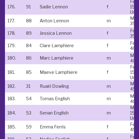
Fem
176.
91
Sadie Lennon
f
15 &
Und
Mal
177.
88
Anton Lennon
m
35 -
Fem
178.
89
Jessica Lennon
f
35-
Fem
179.
84
Clare Lamphiere
f
40-
Mal
180.
86
Marc Lamphiere
m
40-
Fem
181.
85
Maeve Lamphiere
f
15 &
Und
Mal
182.
31
Ruairi Dowling
m
45-
Mal
183.
54
Tomas English
m
40-
Mal
184.
53
Senan English
m
15 &
Und
Fem
185.
59
Emma Ferris
f
45-
Fem