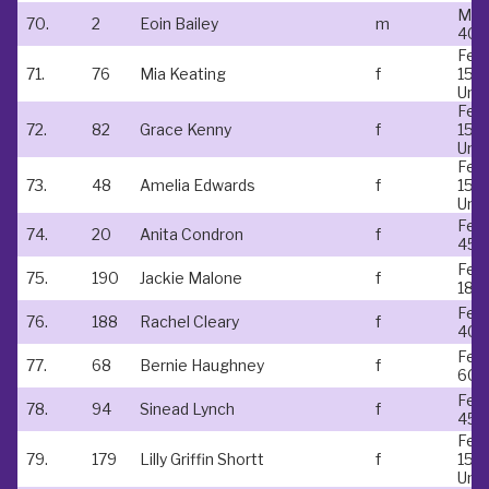
Mal
70.
2
Eoin Bailey
m
40-
Fem
71.
76
Mia Keating
f
15 &
Und
Fem
72.
82
Grace Kenny
f
15 &
Und
Fem
73.
48
Amelia Edwards
f
15 &
Und
Fem
74.
20
Anita Condron
f
45-
Fem
75.
190
Jackie Malone
f
18-
Fem
76.
188
Rachel Cleary
f
40-
Fem
77.
68
Bernie Haughney
f
60-
Fem
78.
94
Sinead Lynch
f
45-
Fem
79.
179
Lilly Griffin Shortt
f
15 &
Und