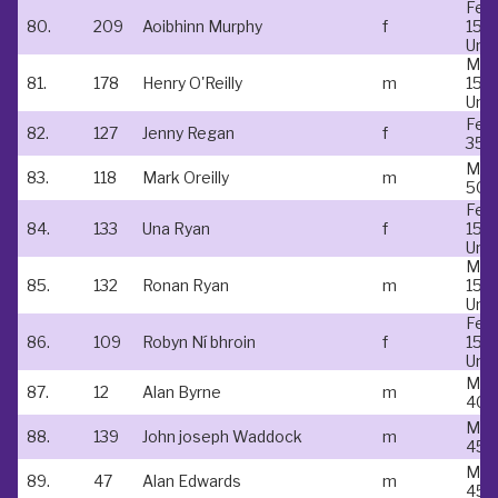
Fem
80.
209
Aoibhinn Murphy
f
15 &
Und
Mal
81.
178
Henry O'Reilly
m
15 &
Und
Fem
82.
127
Jenny Regan
f
35-
Mal
83.
118
Mark Oreilly
m
50-
Fem
84.
133
Una Ryan
f
15 &
Und
Mal
85.
132
Ronan Ryan
m
15 &
Und
Fem
86.
109
Robyn Ní bhroin
f
15 &
Und
Mal
87.
12
Alan Byrne
m
40-
Mal
88.
139
John joseph Waddock
m
45-
Mal
89.
47
Alan Edwards
m
45-