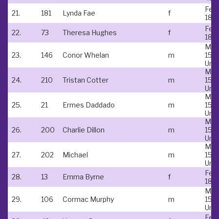
Fem
21.
181
Lynda Fae
f
18-
Fem
22.
73
Theresa Hughes
f
18-
Mal
23.
146
Conor Whelan
m
15 &
Und
Mal
24.
210
Tristan Cotter
m
15 &
Und
Mal
25.
21
Ermes Daddado
m
15 &
Und
Mal
26.
200
Charlie Dillon
m
15 &
Und
Mal
27.
202
Michael
m
15 &
Und
Fem
28.
13
Emma Byrne
f
18-
Mal
29.
106
Cormac Murphy
m
15 &
Und
Fem