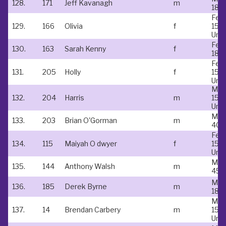
128.
171
Jeff Kavanagh
m
18-
Fem
129.
166
Olivia
f
15 &
Und
Fem
130.
163
Sarah Kenny
f
18-
Fem
131.
205
Holly
f
15 &
Und
Mal
132.
204
Harris
m
15 &
Und
Mal
133.
203
Brian O'Gorman
m
40-
Fem
134.
115
Maiyah O dwyer
f
15 &
Und
Mal
135.
144
Anthony Walsh
m
45-
Mal
136.
185
Derek Byrne
m
18-
Mal
137.
14
Brendan Carbery
m
15 &
Und