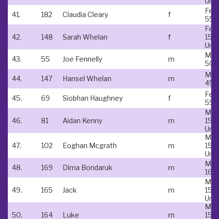
Und
Fem
41.
182
Claudia Cleary
f
55-
Fem
42.
148
Sarah Whelan
f
15 &
Und
Mal
43.
55
Joe Fennelly
m
50-
Mal
44.
147
Hansel Whelan
m
45-
Fem
45.
69
Siobhan Haughney
f
55-
Mal
46.
81
Aidan Kenny
m
15 &
Und
Mal
47.
102
Eoghan Mcgrath
m
15 &
Und
Mal
48.
169
Dima Bondaruk
m
16-1
Mal
49.
165
Jack
m
15 &
Und
Mal
50.
164
Luke
m
15 &