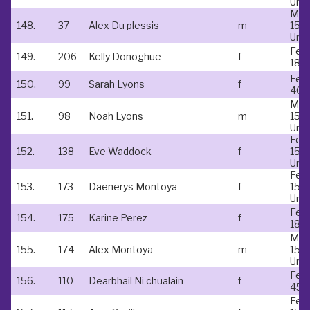
Und
Mal
148.
37
Alex Du plessis
m
15 &
Und
Fem
149.
206
Kelly Donoghue
f
18-
Fem
150.
99
Sarah Lyons
f
40-
Mal
151.
98
Noah Lyons
m
15 &
Und
Fem
152.
138
Eve Waddock
f
15 &
Und
Fem
153.
173
Daenerys Montoya
f
15 &
Und
Fem
154.
175
Karine Perez
f
18-
Mal
155.
174
Alex Montoya
m
15 &
Und
Fem
156.
110
Dearbhail Ni chualain
f
45-
Fem