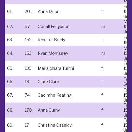
18-
Fem
61.
201
Anna Dillon
f
15 &
Und
Mal
62.
57
Conall Ferguson
m
15 &
Und
Fem
63.
152
Jennifer Brady
f
18-
Mal
64.
153
Ryan Morrissey
m
15 &
Und
Fem
65.
135
Maria chiara Turrini
f
15 &
Und
Fem
66.
19
Clare Clare
f
50-
Fem
67.
74
Caoimhe Keating
f
15 &
Und
Fem
68.
170
Anna Gurhy
f
15 &
Und
Fem
69.
17
Christine Cassidy
f
15 &
Und