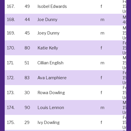
Fem
167.
49
Isobel Edwards
f
15 &
Und
Mal
168.
44
Joe Dunny
m
40-
Mal
169.
45
Joey Dunny
m
15 &
Und
Fem
170.
80
Katie Kelly
f
15 &
Und
Mal
171.
51
Cillian English
m
15 &
Und
Fem
172.
83
Ava Lamphiere
f
15 &
Und
Fem
173.
30
Rowa Dowling
f
15 &
Und
Mal
174.
90
Louis Lennon
m
15 &
Und
Fem
175.
29
Ivy Dowling
f
15 &
Und