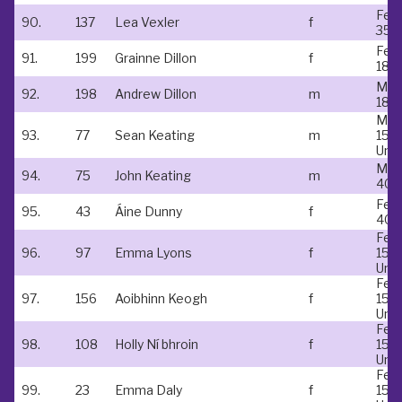
Fem
90.
137
Lea Vexler
f
35-
Fem
91.
199
Grainne Dillon
f
18-
Mal
92.
198
Andrew Dillon
m
18-
Mal
93.
77
Sean Keating
m
15 &
Und
Mal
94.
75
John Keating
m
40-
Fem
95.
43
Áine Dunny
f
40-
Fem
96.
97
Emma Lyons
f
15 &
Und
Fem
97.
156
Aoibhinn Keogh
f
15 &
Und
Fem
98.
108
Holly Ní bhroin
f
15 &
Und
Fem
99.
23
Emma Daly
f
15 &