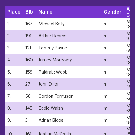
Ag
Place
Bib
Name
Gender
Cat
Mal
1.
167
Michael Kelly
m
18-
Mal
2.
191
Arthur Hearns
m
16-1
Mal
3.
121
Tommy Payne
m
65-
Mal
4.
160
James Morrssey
m
18-
Mal
5.
159
Paidraig Webb
m
18-
Mal
6.
27
John Dillon
m
45-
Mal
7.
58
Gordon Ferguson
m
50-
Mal
8.
145
Eddie Walsh
m
65-
Mal
9.
3
Adrian Bidos
m
18-
Mal
10.
161
Joshua McGrath
m
15 &