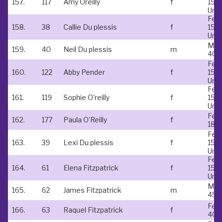
157.
117
Amy Oreilly
f
15 &
Und
Fem
158.
38
Callie Du plessis
f
15 &
Und
Mal
159.
40
Neil Du plessis
m
40-
Fem
160.
122
Abby Pender
f
15 &
Und
Fem
161.
119
Sophie O'reilly
f
15 &
Und
Fem
162.
177
Paula O'Reilly
f
18-
Fem
163.
39
Lexi Du plessis
f
15 &
Und
Fem
164.
61
Elena Fitzpatrick
f
15 &
Und
Mal
165.
62
James Fitzpatrick
m
45-
Fem
166.
63
Raquel Fitzpatrick
f
40-