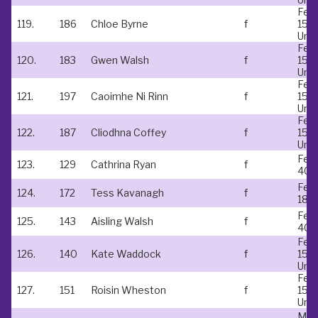
Fem
119.
186
Chloe Byrne
f
15 &
Und
Fem
120.
183
Gwen Walsh
f
15 &
Und
Fem
121.
197
Caoimhe Ni Rinn
f
15 &
Und
Fem
122.
187
Cliodhna Coffey
f
15 &
Und
Fem
123.
129
Cathrina Ryan
f
40-
Fem
124.
172
Tess Kavanagh
f
18-
Fem
125.
143
Aisling Walsh
f
40-
Fem
126.
140
Kate Waddock
f
15 &
Und
Fem
127.
151
Roisin Wheston
f
15 &
Und
Mal