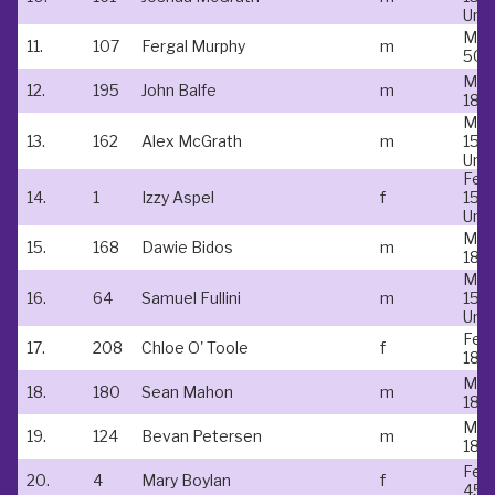
Und
Mal
11.
107
Fergal Murphy
m
50-
Mal
12.
195
John Balfe
m
18-
Mal
13.
162
Alex McGrath
m
15 &
Und
Fem
14.
1
Izzy Aspel
f
15 &
Und
Mal
15.
168
Dawie Bidos
m
18-
Mal
16.
64
Samuel Fullini
m
15 &
Und
Fem
17.
208
Chloe O' Toole
f
18-
Mal
18.
180
Sean Mahon
m
18-
Mal
19.
124
Bevan Petersen
m
18-
Fem
20.
4
Mary Boylan
f
45-