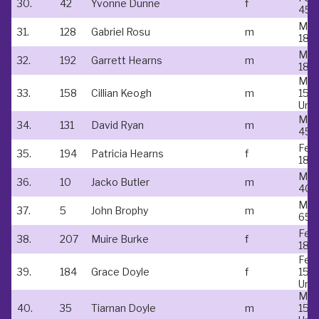
30.
42
Yvonne Dunne
f
45-
Mal
31.
128
Gabriel Rosu
m
18-
Mal
32.
192
Garrett Hearns
m
18-
Mal
33.
158
Cillian Keogh
m
15 &
Und
Mal
34.
131
David Ryan
m
45-
Fem
35.
194
Patricia Hearns
f
18-
Mal
36.
10
Jacko Butler
m
40-
Mal
37.
5
John Brophy
m
65-
Fem
38.
207
Muire Burke
f
18-
Fem
39.
184
Grace Doyle
f
15 &
Und
Mal
40.
35
Tiarnan Doyle
m
15 &